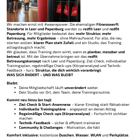
Wir machen ernst mit #wearepower: Die ehemaligen
Fitnesswerft
Standorte in Leer und Papenburg
werden zu
redfit Leer
und
redfit
Papenburg
. Für Mitglieder bedeutet das:
mehr Struktur, mehr
Betreuung, mehr Ergebnisse
– ohne Mehraufwand. Für alle, die neu
starten wollen:
klarer Plan statt Zufall
und ein Studio, das Training
alltagstauglich macht.
Wir glauben, dass Training dann wirkt, wenn es
planbar, messbar und
betreut
ist. Mit der Übernahme bringen wir das
redfit
Betreuungskonzept
nach Leer und Papenburg: Ziel-Check, individueller
Trainingsplan, regelmäßige Check-ups (Körperanalyse) und Technik-
Feedback – kurz:
Struktur, die dich wirklich voranbringt
.
WAS SICH
ÄNDERT
– UND WAS
BLEIBT
Bleibt:
Deine Mitgliedschaft läuft
unverändert
weiter.
Dein Studio vor Ort, dein Team, deine Trainingsroutine.
Kommt neu hinzu (on top):
Ziel-Check & Start-Anamnese
– klarer Einstieg statt Rätselraten
Individuelle Trainingspläne
– angepasst an deinen Alltag
Regelmäßige Check-ups (Körperanalyse)
– Fortschritt sichtbar
machen
Technik-Feedback
– sicher & effizient trainieren
Community & Challenges
– Motivation, die hält
Komfort inklusive:
kostenlose
Duschen
,
Wasser
,
WLAN
und
Parkplätze
.